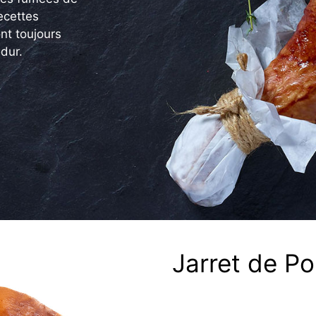
recettes
ont toujours
dur.
Jarret de P