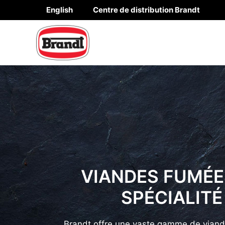
Aller
English
Centre de distribution Brandt
au
contenu
VIANDES FUMÉE
SPÉCIALITÉ
Brandt offre une vaste gamme de vian