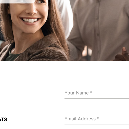
Your Name
*
Email Address
*
ATS