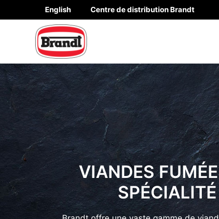
Aller
English
Centre de distribution Brandt
au
contenu
VIANDES FUMÉE
SPÉCIALITÉ
Brandt offre une vaste gamme de vian