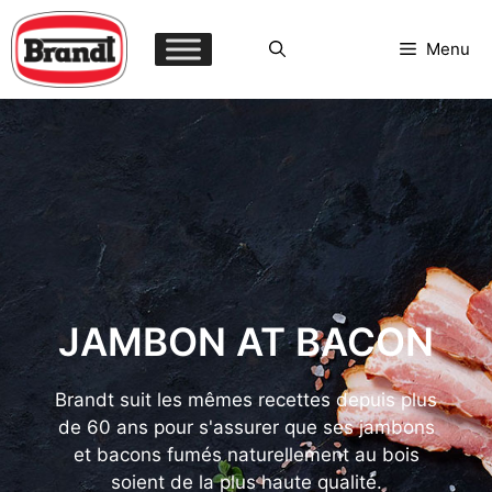
Aller
au
Menu
contenu
JAMBON AT BACON
Brandt suit les mêmes recettes depuis plus
de 60 ans pour s'assurer que ses jambons
et bacons fumés naturellement au bois
soient de la plus haute qualité.