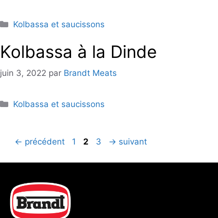
Catégories
Kolbassa et saucissons
Kolbassa à la Dinde
juin 3, 2022
par
Brandt Meats
Catégories
Kolbassa et saucissons
Page
Page
Page
←
précédent
1
2
3
→
suivant